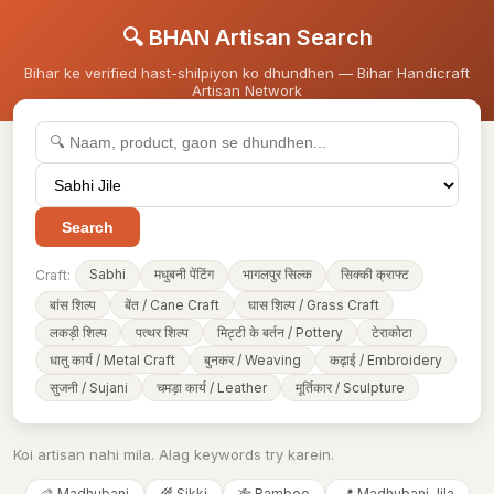
🔍 BHAN Artisan Search
Bihar ke verified hast-shilpiyon ko dhundhen — Bihar Handicraft
Artisan Network
Search
Sabhi
मधुबनी पेंटिंग
भागलपुर सिल्क
सिक्की क्राफ्ट
Craft:
बांस शिल्प
बेंत / Cane Craft
घास शिल्प / Grass Craft
लकड़ी शिल्प
पत्थर शिल्प
मिट्टी के बर्तन / Pottery
टेराकोटा
धातु कार्य / Metal Craft
बुनकर / Weaving
कढ़ाई / Embroidery
सुजनी / Sujani
चमड़ा कार्य / Leather
मूर्तिकार / Sculpture
Koi artisan nahi mila. Alag keywords try karein.
🎨 Madhubani
🌾 Sikki
🎋 Bamboo
📍 Madhubani Jila