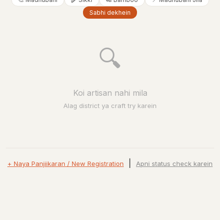
Sabhi dekhein
🔍
Koi artisan nahi mila
Alag district ya craft try karein
|
+ Naya Panjiikaran / New Registration
Apni status check karein