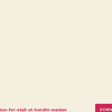
tion-for-stall-at-handhi-maidan
DOWN