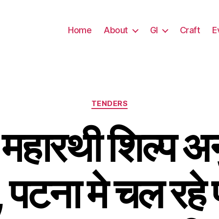
Home
About
GI
Craft
E
TENDERS
्र महारथी शिल्प अ
 पटना मे चल रहे 