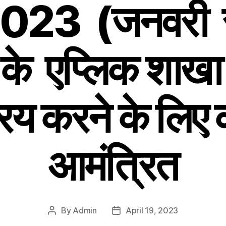
2023 (जनवरी से
े एप्लिक शाखा ह
रय करने के लिए
आमंत्रित
By
Admin
April 19, 2023