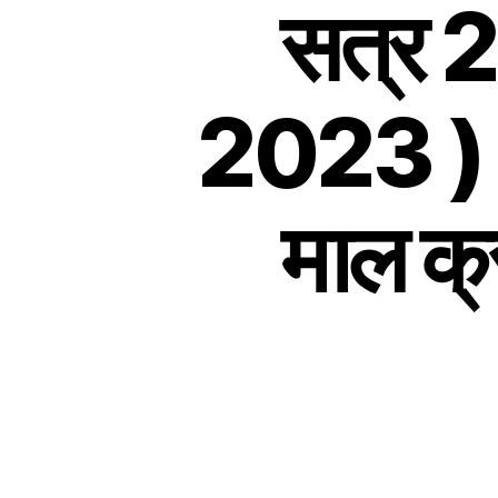
सत्र 
2023 ) क
माल क्