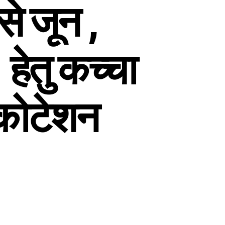
 जून ,
ेतु कच्चा
 कोटेशन